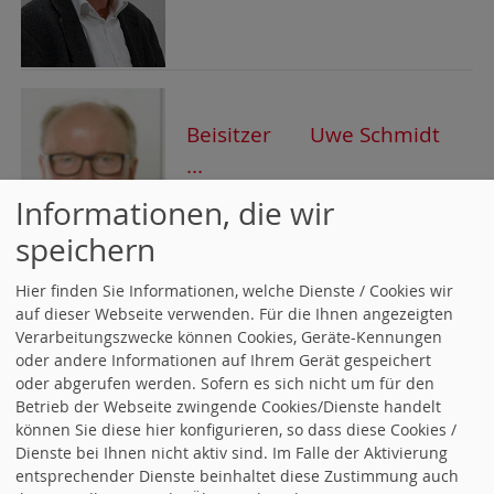
Beisitzer Uwe Schmidt
...
Informationen, die wir
speichern
Hier finden Sie Informationen, welche Dienste / Cookies wir
auf dieser Webseite verwenden. Für die Ihnen angezeigten
aktuelle Artikel
Verarbeitungszwecke können Cookies, Geräte-Kennungen
oder andere Informationen auf Ihrem Gerät gespeichert
23.12.2025 Günter Lindemann
oder abgerufen werden. Sofern es sich nicht um für den
Betrieb der Webseite zwingende Cookies/Dienste handelt
01.12.2025 Mitgliederversammlung
können Sie diese hier konfigurieren, so dass diese Cookies /
Dienste bei Ihnen nicht aktiv sind. Im Falle der Aktivierung
entsprechender Dienste beinhaltet diese Zustimmung auch
02.05.2025 Kandidaten zur Landtagswahl in